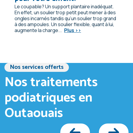
Le coupable? Un support plantaire inadéquat.
En effet, un soulier trop petit peut mener à des
ongles incarnés tandis qu’un soulier trop grand
à des ampoules. Un soulier flexible, quant à lui,
augmente la charge...
Plus >>
Nos services offerts
Nos traitements
podiatriques en
Outaouais
Traitement de la douleur par
Soins de la peau et des
Podopédiatrie (podiatrie des